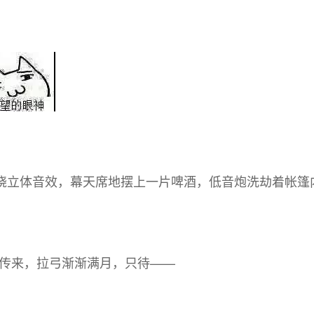
绕立体音效，幕天席地摆上一片啤酒，低音炮洗劫着帐篷
传来，拉弓渐渐满月，只待——