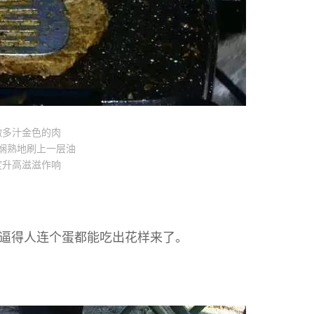
嫩多汁金色的肉
娴熟地刷上一层油
度升高滋滋作响
逼得人连个蛋都能吃出花样来了。