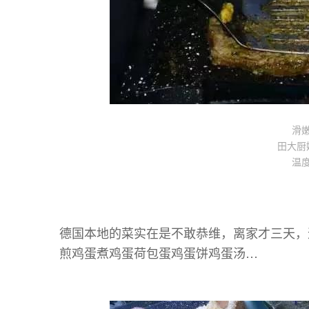
滑
田大厨
温
德国本地的菜实在是不敢恭维，离家才三天，
煎鸡蛋煮鸡蛋荷包蛋鸡蛋饼鸡蛋汤…