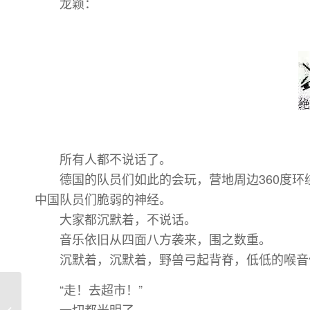
龙颖：
所有人都不说话了。
德国的队员们如此的会玩，营地周边360度环
中国队员们脆弱的神经。
大家都沉默着，不说话。
音乐依旧从四面八方袭来，围之数重。
沉默着，沉默着，野兽弓起背脊，低低的喉音
“走！去超市！”
一切都光明了。
2017 FSG丨Day2