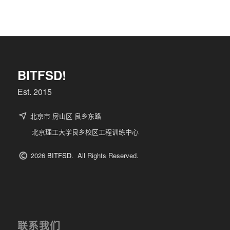
BITFSD!
Est. 2015
北京市 房山区 良乡东路
北京理工大学良乡校区工程训练中心
2026
BITFSD
. All Rights Reserved.
联系我们