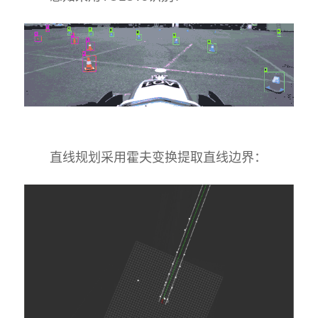
直线规划采用霍夫变换提取直线边界：