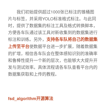
我们初始提供超过1000张已标注的锥桶图
片与标签，并采用YOLO标准格式标注。与此同
时，提供了数据集的标注工具及格式转换脚本，
方便各车队通过该工具对新收集到的数据集进行
标注和训练。另外，
支持各车队将自己的数据集
使数据平台进一步扩展，随着数据集
上传至平台
的扩增，相信各车队会在整体感知识别的准确率
和鲁棒性提升一个新的层次，也能够大大提升开
发与测试效率。具体流程请各车队查看平台内的
数据集获取和上传的教程。
fsd_algorithm开源算法