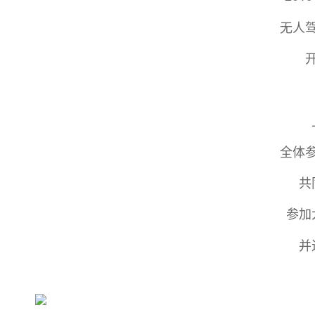
无人
全体
共
参加
并