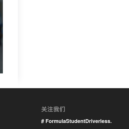
关注我们
# FormulaStudentDriverless.