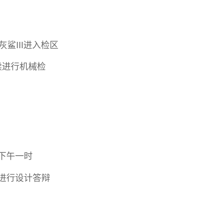
灰鲨III进入检区
续进行机械检
下午一时
进行设计答辩