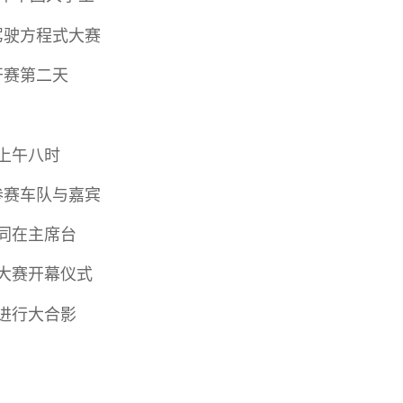
驾驶方程式大赛
开赛第二天
上午八时
参赛车队与嘉宾
同在主席台
大赛开幕仪式
进行大合影