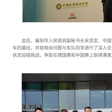
会后，襄阳市人民政府副秘书长宋克定、中国汽
车的展出，并就相关问题与车队同学进行了深入交
状态迎接挑战，争取在德国赛和中国赛上取得满意