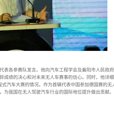
表各参赛队发言。他向汽车工程学会及襄阳市人民政府
异成绩的决心和对未来无人车赛事的信心。同时，他详细
程式汽车大赛的情况。作为首辆代表中国参加德国赛的无
，为我国在无人驾驶汽车行业的国际地位提升做出贡献。