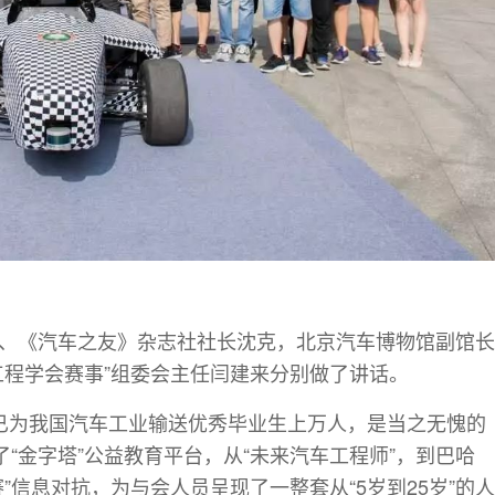
《汽车之友》杂志社社长沈克，北京汽车博物馆副馆长
工程学会赛事”组委会主任闫建来分别做了讲话。
为我国汽车工业输送优秀毕业生上万人，是当之无愧的
“金字塔”公益教育平台，从“未来汽车工程师”，到巴哈
”信息对抗，为与会人员呈现了一整套从“5岁到25岁”的人