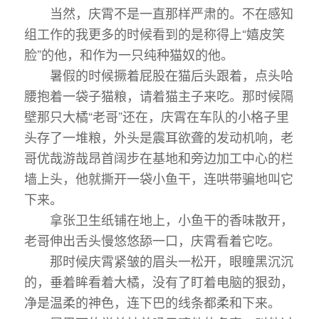
当然，庆霄不是一直那样严肃的。不在感知
组工作的我更多的时候看到的是称得上“嬉皮笑
脸”的他，和作为一只纯种猫奴的他。
暑假的时候撅着屁股在猫后头跟着，点头哈
腰抱着一袋子猫粮，请着猫主子来吃。那时候隔
壁那只大橘“老哥”还在，庆霄在车队的小格子里
头存了一堆粮，外头是震耳欲聋的发动机响，老
哥优哉游哉昂首阔步在基地和旁边加工中心的栏
墙上头，他就撕开一袋小鱼干，连哄带骗地叫它
下来。
拿张卫生纸铺在地上，小鱼干的香味散开，
老哥伸出舌头慢悠悠舔一口，庆霄看着它吃。
那时候庆霄紧皱的眉头一松开，眼瞳黑沉沉
的，垂着眸看着大橘，没有了盯着电脑的狠劲，
净是温柔的神色，连下巴的线条都柔和下来。