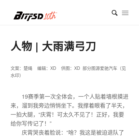
人物 | 大雨满弓刀
文案：楚绳 编辑：XD 供图：XD 部分图源爱驰汽车（见
水印）
19赛季第一次全体会，一个人贴着墙根摸进
来，溜到我旁边悄悄坐下。我撑着眼看了半天，
一拍大腿，“庆霄！可太久不见了！正好，我要
给你写传记了！”
庆霄哭丧着脸说：“啥？我这是被迫退队了