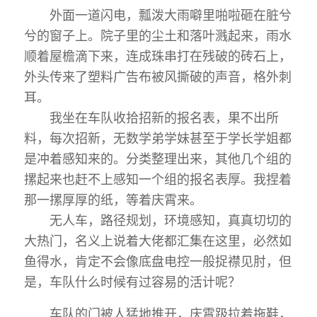
外面一道闪电，瓢泼大雨噼里啪啦砸在脏兮
兮的窗子上。院子里的尘土和落叶溅起来，雨水
顺着屋檐滴下来，连成珠串打在残破的砖石上，
外头传来了塑料广告布被风撕破的声音，格外刺
耳。
我坐在车队收拾招新的报名表，果不出所
料，每次招新，无数学弟学妹甚至于学长学姐都
是冲着感知来的。分类整理出来，其他几个组的
摞起来也赶不上感知一个组的报名表厚。我捏着
那一摞厚厚的纸，等着庆霄来。
无人车，路径规划，环境感知，真真切切的
大热门，名义上说着大佬都汇集在这里，必然如
鱼得水，肯定不会像底盘电控一般捉襟见肘，但
是，车队什么时候有过容易的活计呢？
车队的门被人猛地推开，庆霄趿拉着拖鞋，