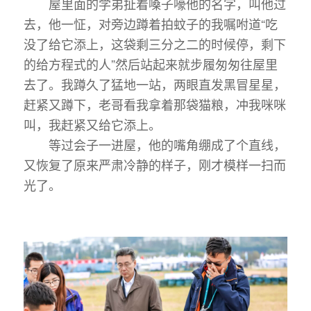
屋里面的学弟扯着嗓子嚎他的名字，叫他过
去，他一怔，对旁边蹲着拍蚊子的我嘱咐道“吃
没了给它添上，这袋剩三分之二的时候停，剩下
的给方程式的人”然后站起来就步履匆匆往屋里
去了。我蹲久了猛地一站，两眼直发黑冒星星，
赶紧又蹲下，老哥看我拿着那袋猫粮，冲我咪咪
叫，我赶紧又给它添上。
等过会子一进屋，他的嘴角绷成了个直线，
又恢复了原来严肃冷静的样子，刚才模样一扫而
光了。