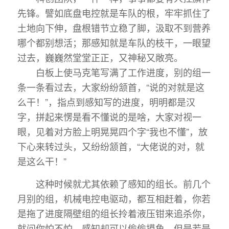
先锋。譬如底盘电控就是车队的根，牢牢抓住了
土地向下伸，盘根错节立稳了脚，汲取不到营养
哪个都别想活；那感知就是车队的枝干，一眼望
过去，巍巍然堂堂正正，又神秘又敞亮。
白板上使马克笔写满了工作进度，别的组一
条一条看过去，大家纷纷颔首，“说的对就是这
么干！”，指点到感知写的进度，明明都是汉
字，拼起来愣是看不懂说的是啥，大家对视一
眼，见着对方脸上明晃晃四个字“我也不懂”，放
下心来转过头，又纷纷颔首，“大佬说的对，就
是这么干！”
这种时候就尤其依赖了感知的组长。前几个
月别的组，机械电控电驱动，都互相赶着，你若
是拖了进度隔壁组的组长拎着液压钳来追杀你，
就问你怕不怕。感知却可以偷偷摸鱼，但是若是