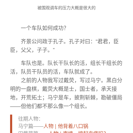
被围观调车的压力大概是很大的
一个车队如何成功？
齐景公问政于孔子。孔子对曰：“君君，臣
臣，父父，子子。”
车队也是。队长干队长的活，组长干组长的
活，队员干队员的活，车队就成了。
之前的人物我写过戴荧，写过马宁。黑白分
明的一盘棋，戴荧大概是士，国士者，承天接
地，开荒拓土；马宁是车，披荆斩棘，勘破僵局
——但他们都不那么像一个组长。
往期人物：
马宁篇——
人物 | 他背着八口锅