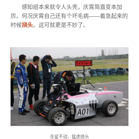
感知组本来就令人头秃，庆霄简直变本加
厉。何况庆霄自己还有个坏毛病——着急起来的
时候
。这可就更是不妙了。
挠头
灰鲨不动，猛虎挠头