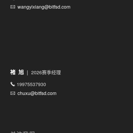
wangyixiang@bitfsd.com
|
褚 旭
2026赛季经理
19975537930
chuxu@bitfsd.com