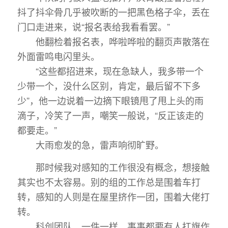
抖了抖伞骨几乎被吹断的一把黑色格子伞，丢在
门口走进来，说“报名表给我看看罢。”
他翻检着报名表，哗啦哗啦的翻页声散落在
外面雷鸣电闪里头。
“这些都招进来，现在急缺人，我多带一个
少带一个，没什么区别，肯定，最后留不下多
少”，他一边说着一边摘下眼镜甩了甩上头的雨
滴子，冷笑了一声，嘲笑一般说，“反正该走的
都要走。”
大雨愈发的急，雷声响彻旷野。
那时候我对感知的工作很没有概念，想接触
其实也不太容易。别的组的工作总是围着车打
转，感知的人则是在屋里挤作一团，围着大佬打
转。
科创团队，一件一样，事事都要有人扛旗作