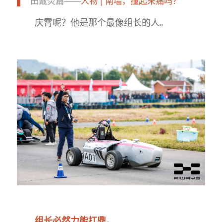
田戴荧篇——
人物 | 南墙，撞起来痛吗？
庆霄呢？他是那个最像组长的人。
组长必然力能扛鼎。