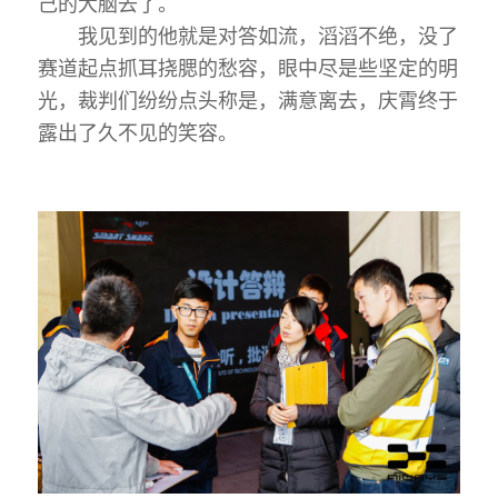
己的大脑去了。
我见到的他就是对答如流，滔滔不绝，没了
赛道起点抓耳挠腮的愁容，眼中尽是些坚定的明
光，裁判们纷纷点头称是，满意离去，庆霄终于
露出了久不见的笑容。