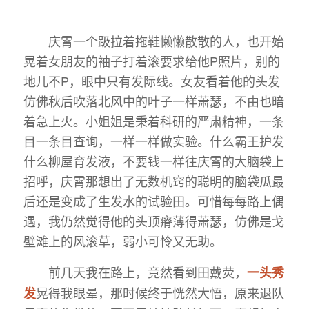
庆霄一个趿拉着拖鞋懒懒散散的人，也开始
晃着女朋友的袖子打着滚要求给他P照片，别的
地儿不P，眼中只有发际线。女友看着他的头发
仿佛秋后吹落北风中的叶子一样萧瑟，不由也暗
着急上火。小姐姐是秉着科研的严肃精神，一条
目一条目查询，一样一样做实验。什么霸王护发
什么柳屋育发液，不要钱一样往庆霄的大脑袋上
招呼，庆霄那想出了无数机窍的聪明的脑袋瓜最
后还是变成了生发水的试验田。可惜每每路上偶
遇，我仍然觉得他的头顶瘠薄得萧瑟，仿佛是戈
壁滩上的风滚草，弱小可怜又无助。
前几天我在路上，竟然看到田戴荧，
一头秀
晃得我眼晕，那时候终于恍然大悟，原来退队
发