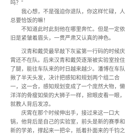
吗？”
我心想，不是强迫你退队，你这样忙碌，人
总要恰饭的嘛！
不知道此时此刻他在哪里奔忙。但是一定依
旧是紧皱着眉头，一贯严肃又认真的神色。
汉青和戴荧最早敲下灰鲨第一行码的时候庆
霄还不在队。后来汉青和戴荧逐渐被实验室拴住
了腿，能往车队来的时日越来越少。潘博在车队
揪了半天头发，决计把感知和规划两个组二合
一，这一合，感知规划变成了一个庞然大物，懒
洋洋的骨瘦如柴的大狮子一样，掀眼皮看一眼，
就教人背后发凉。
庆霄在那个时候伸出手，接过来这一口大
锅，他背后是自己的实验室，前头是新的赛季和
新的学弟，撑起来一把伞，抵着扑面来的千钧之