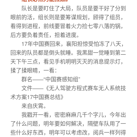
队长是要盯住了大局，队员是要干好了分到
眼前的活，组长则是要筹谋规划，顾得了组员，
看得到进程，前线要冒着火力捡七零八落的锅，
后方要负着责任，担着进度。
17年中国赛回来，襄阳担惊受怕冻了八天，
回来的队员都是倒头就睡。我黑甜一觉睡到第二
天下午三点，看见手机明明灭灭的消息提示灯，
揉了揉眼睛，一看：
群名——“中国赛感知组”
文件——《无人驾驶方程式赛车无人系统技
术方案17中国赛总结》
来自庆霄。
我戳开一看，密密麻麻几千个字儿，今年出
了什么问题，明年要如何解决，隔壁车队用了一
些什么好东西，明年可以考虑改，阅兵一样列得