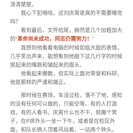
清清楚楚。
我心下犯嘀咕，这刘庆霄是真的不需要睡觉
吗？
看到最后，文件结尾，赫然是几个加粗加大
的“
”
革命尚未成功，同志仍需努力！
我想到他看着电脑的时候如临大敌的表情，
几乎笑出声来，能想象到他敲下这几行字的时候
抿起来的嘴唇和皱起来的眉头。
他看起来懒散，但实际上面对荣誉和科研，
他是那样的严谨和端正。
那时候在赛场，车没过检，落不了地，感知
的没有任何可以做的，只能空等。有的人打游
戏，有的人看书，庆霄什么也不干，就搬个凳
子，在P房外头一坐一下午，或者是在检区外
面，和队长俩人顶着风站着，一站两个钟头。