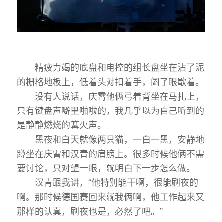
精疲力竭的底盘和电控的组长盘坐在沾了泥
的栅格地板上，低着头对扣着手，阖了眼歇着。
没有人说话，庆霄他俩弓着背坐在马扎上，
只有键盘声噼里啪啦的，我几乎以为自己听到的
是静静燃烧的篝火声。
黑夜和白天就像两只猫，一白一黑，安静地
蹲坐在庆霄和汉青的肩膀上。很多时候他俩不需
要讨论，只对望一眼，就明白下一步怎么做。
汉青跟我讲，“他特别能干啊，很能刷夜的
啊。那时候德国赛回来就我俩啊，他工作起来又
那样的认真，刷夜也是，必然了吧。”