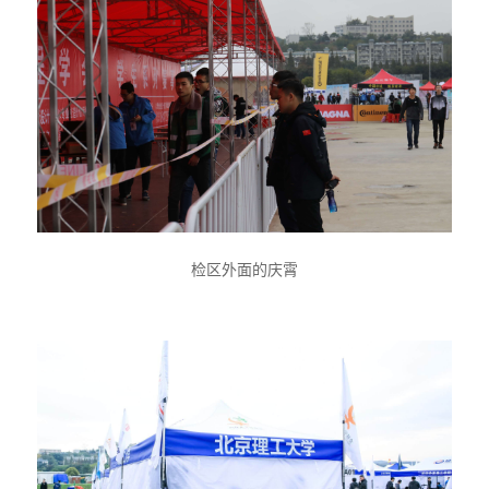
检区外面的庆霄